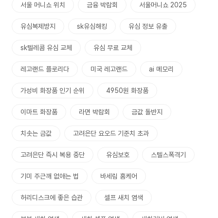
서울 머니쇼 위치
금융 박람회
서울머니쇼 2025
유심복제방지
sk유심해킹
유심 정보 유출
sk텔레콤 유심 교체
유심 무료 교체
레고랜드 플로리다
미국 레고랜드
ai 메모리
가성비 화장품 인기 순위
4950원 화장품
이마트 화장품
라면 박람회
금값 돌반지
치솟는 금값
고려은단 요오드 기준치 초과
고려은단 즉시 복용 중단
유심보호
스텔스폭격기
기미 주근깨 없애는 법
바세림 홈케어
허리디스크에 좋은 습관
셀프 새치 염색