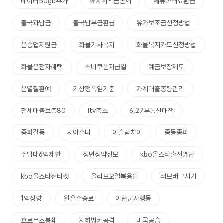
데이터50gb추가
해지위약금면제
체류과태료환급
출국과납금
출국납부금환급
유가보조금신청방법
운송업지원금
화물기사복지
화물복지카드신청방법
화물운전자혜택
소비쿠폰지급일
예금보장제도
온열질환예
기상청폭염기준
가계대출총량관리
전세대출보증80
ltv축소
6.27부동산대책
종파갈등
시아수니
이슬람차이
중동종파
주담대6억제한
청년청약정보
kbo올스타출전명단
kbo올스타전티켓
올리브오일복용법
러브버그시기
1억상향
원유수송로
이란군사행동
호르무즈봉쇄
지하벙커공격
미국공습