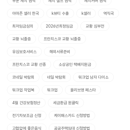
부분 새치 염색
새치 셀프 염색
새치커버 염색
아마존 셀러 한국
k뷰티 수출
k셀러
역직국
최저임금심의
2026년최정임금
교황 심부전
교황 뇌졸증
프란치스코 교황 뇌졸중
유심보호서비스
해외서류준비
프란치스코 교황 선종
소상공인 택배지원금
코네일 박람회
네일 박람회
워크업 남자 다이소
워크업 작업복
워크업
올리브영 페스타
4월 건강보험정산
세금환급 원클릭
전기차보조금 신청
케이패스카드 신청방법
고협압에 좋은음식
공공주택임대 신청방법