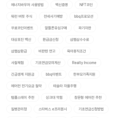
에너지바우처 사용방법
백신증명
NFT코인
워런 버핏 주식
전세사기예방
bbq프로모션
무료코인이벤트
알뜰폰유심구매
파기자판
대상포진 백신
환급금신청
삼쩜삼수수료
삼쩜삼환급
비판텐 연고
육아휴직조건
사찰체험
기초연금모의계산
Realty Income
긴급생계 지원금
bbq이벤트
한부모가족지원
에어컨 전기요금 절약
테슬라 자율주행
템플스테이 추천
싱크대 막힘
창문형 에어컨 추천
질병관리청
스타벅스 e프리퀀시
기초연금신청방법