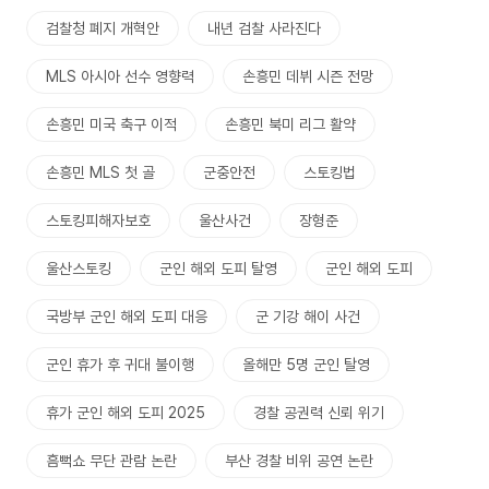
검찰청 폐지 개혁안
내년 검찰 사라진다
MLS 아시아 선수 영향력
손흥민 데뷔 시즌 전망
손흥민 미국 축구 이적
손흥민 북미 리그 활약
손흥민 MLS 첫 골
군중안전
스토킹법
스토킹피해자보호
울산사건
장형준
울산스토킹
군인 해외 도피 탈영
군인 해외 도피
국방부 군인 해외 도피 대응
군 기강 해이 사건
군인 휴가 후 귀대 불이행
올해만 5명 군인 탈영
휴가 군인 해외 도피 2025
경찰 공권력 신뢰 위기
흠뻑쇼 무단 관람 논란
부산 경찰 비위 공연 논란