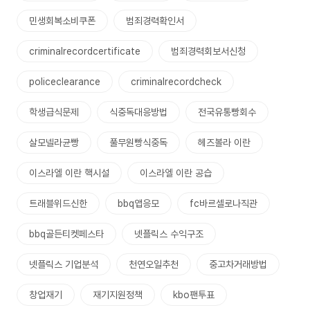
민생회복소비쿠폰
범죄경력확인서
criminalrecordcertificate
범죄경력회보서신청
policeclearance
criminalrecordcheck
학생급식문제
식중독대응방법
전국유통빵회수
살모넬라균빵
풀무원빵식중독
헤즈볼라 이란
이스라엘 이란 핵시설
이스라엘 이란 공습
트래블위드신한
bbq앱응모
fc바르셀로나직관
bbq골든티켓페스타
넷플릭스 수익구조
넷플릭스 기업분석
천연오일추천
중고차거래방법
창업재기
재기지원정책
kbo팬투표