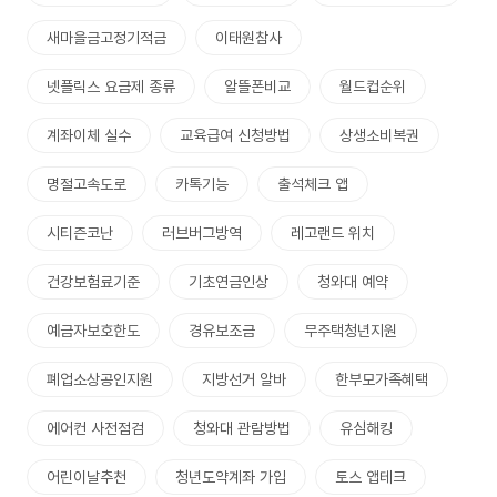
새마을금고정기적금
이태원참사
넷플릭스 요금제 종류
알뜰폰비교
월드컵순위
계좌이체 실수
교육급여 신청방법
상생소비복권
명절고속도로
카톡기능
출석체크 앱
시티즌코난
러브버그방역
레고랜드 위치
건강보험료기준
기초연금인상
청와대 예약
예금자보호한도
경유보조금
무주택청년지원
폐업소상공인지원
지방선거 알바
한부모가족혜택
에어컨 사전점검
청와대 관람방법
유심해킹
어린이날추천
청년도약계좌 가입
토스 앱테크