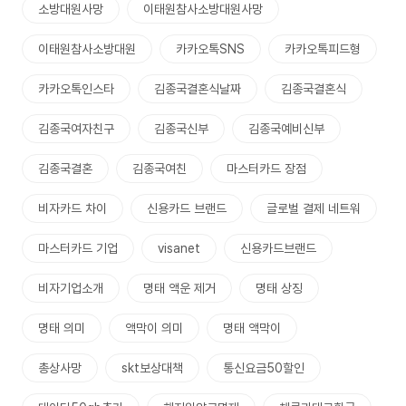
소방대원사망
이태원참사소방대원사망
이태원참사소방대원
카카오톡SNS
카카오톡피드형
카카오톡인스타
김종국결혼식날짜
김종국결혼식
김종국여자친구
김종국신부
김종국예비신부
김종국결혼
김종국여친
마스터카드 장점
비자카드 차이
신용카드 브랜드
글로벌 결제 네트워
마스터카드 기업
visanet
신용카드브랜드
비자기업소개
명태 액운 제거
명태 상징
명태 의미
액막이 의미
명태 액막이
총상사망
skt보상대책
통신요금50할인