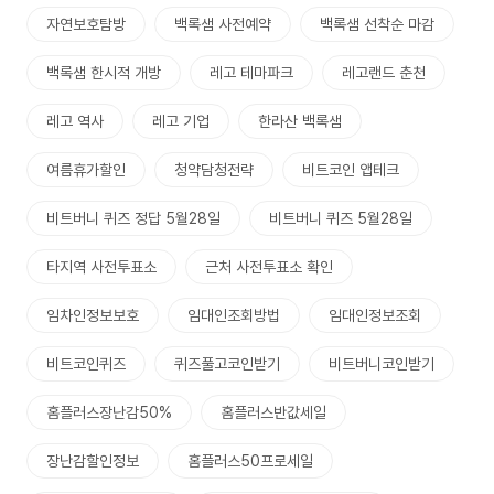
자연보호탐방
백록샘 사전예약
백록샘 선착순 마감
백록샘 한시적 개방
레고 테마파크
레고랜드 춘천
레고 역사
레고 기업
한라산 백록샘
여름휴가할인
청약담청전략
비트코인 앱테크
비트버니 퀴즈 정답 5월28일
비트버니 퀴즈 5월28일
타지역 사전투표소
근처 사전투표소 확인
임차인정보보호
임대인조회방법
임대인정보조회
비트코인퀴즈
퀴즈풀고코인받기
비트버니코인받기
홈플러스장난감50%
홈플러스반값세일
장난감할인정보
홈플러스50프로세일