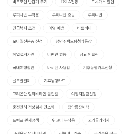
비트코인 반감기 주기
TSLA전망
도시가스 할인
루피니빈 부작용
루피니빈 효능
루피니빈
긴급복지 조건
이명 예방
비트버니
모바일신분증 신청
청년주택드림청약통장
폐업철거지원
비판텐 효능
당뇨 인슐린
국내여행할인
바세린 사용법
기후동행카드신청
글로벌결제
기후동행카드
고려은단 멀티비타민 올인원
여행지원금신청
운전면허 적성검사 간소화
청약통장혜택
트럼프 관세정책
위고비 부작용
코카콜라역사
고려은단 멀티비타민
러브버그익충
금리높은 적금