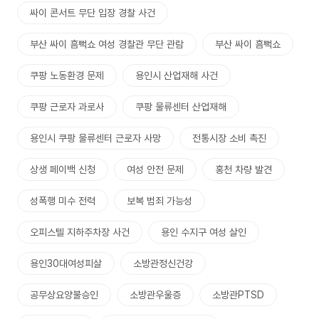
싸이 콘서트 무단 입장 경찰 사건
부산 싸이 흠뻑쇼 여성 경찰관 무단 관람
부산 싸이 흠뻑쇼
쿠팡 노동환경 문제
용인시 산업재해 사건
쿠팡 근로자 과로사
쿠팡 물류센터 산업재해
용인시 쿠팡 물류센터 근로자 사망
전통시장 소비 촉진
상생 페이백 신청
여성 안전 문제
홍천 차량 발견
성폭행 미수 전력
보복 범죄 가능성
오피스텔 지하주차장 사건
용인 수지구 여성 살인
용인30대여성피살
소방관정신건강
공무상요양불승인
소방관우울증
소방관PTSD