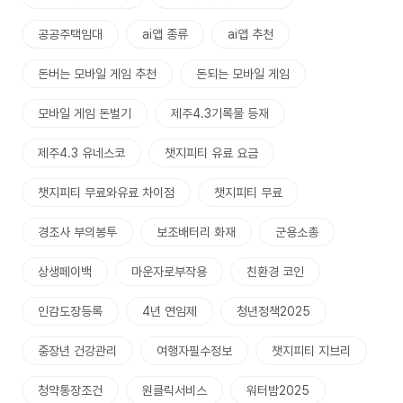
공공주택임대
ai앱 종류
ai앱 추천
돈버는 모바일 게임 추천
돈되는 모바일 게임
모바일 게임 돈벌기
제주4.3기록물 등재
제주4.3 유네스코
챗지피티 유료 요금
챗지피티 무료와유료 차이점
챗지피티 무료
경조사 부의봉투
보조배터리 화재
군용소총
상생페이백
마운자로부작용
친환경 코인
인감도장등록
4년 연임제
청년정책2025
중장년 건강관리
여행자필수정보
챗지피티 지브리
청약통장조건
원클릭서비스
워터밤2025