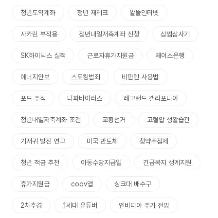
청년도약계좌
청년 재테크
알뜰인터넷
사카린 부작용
청년내일저축계좌 신청
삼쩜삼사기
SK하이닉스 실적
근로자휴가지원금
체이스은행
에너지안보
스토킹범죄
비판텐 사용법
포드 주식
니파바이러스
레고랜드 캘리포니아
청년내일저축계좌 조건
교황선거
고혈압 생활습관
기저귀 발진 연고
미국 반도체
청약추첨제
청년 적금 추천
아동수당지급일
긴급복지 생계지원
휴가지원금
coov앱
싱크대 배수구
2차추경
1세대 유튜버
엔비디아 주가 전망