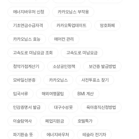
에너지바우처 신청
카카오닙스 부작용
기초연금수급자격
카카오톡업데이트
암호화폐
카카오닙스 효능
에어컨 관리
고속도로 미납요금 조회
고속도로 미납요금
청약가점계산기
소상공인정책
보건증 발급방법
모바일신분증
카카오닙스
사전투표소 찾기
입국서류
해외여행꿀팁
BMI 계산
인감증명서 발급
대구수성못
육아휴직신청방법
이슬람역사
폐업지원금
호텔특가
파기환송 뜻
에너지바우처
테슬라 전기차