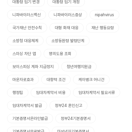
대통령 임기 변경
대통령 임기 개정
니파바이러스백신
니파바이러스증상
nipahvirus
국가재난 안전수칙
대형 화재 대응
재난 행동요령
소방청 대응체계
소방동원령 발령단계
스미싱 차단 앱
명의도용 조회
보이스피싱 계좌 지급정지
청년여행지원금
마운자로효과
대항력 조건
케이뱅크 머니건
행정팁
임대차계약서 비용
임대차계약서 필요서류
임대차계약서 발급
정부24 혼인신고
기본증명서온라인발급
정부24기본증명서
기본증명서무료발급
미성년자기본증명서