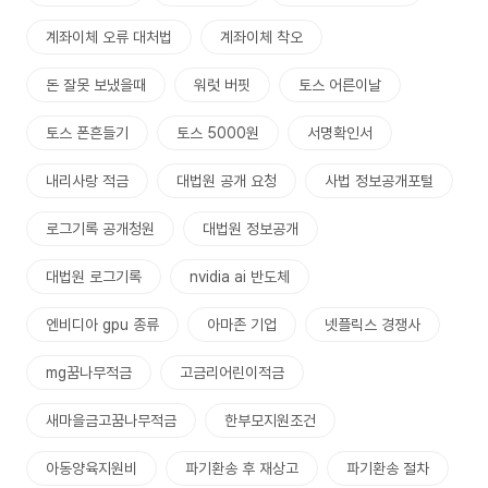
계좌이체 오류 대처법
계좌이체 착오
돈 잘못 보냈을때
워럿 버핏
토스 어른이날
토스 폰흔들기
토스 5000원
서명확인서
내리사랑 적금
대법원 공개 요청
사법 정보공개포털
로그기록 공개청원
대법원 정보공개
대법원 로그기록
nvidia ai 반도체
엔비디아 gpu 종류
아마존 기업
넷플릭스 경쟁사
mg꿈나무적금
고금리어린이적금
새마을금고꿈나무적금
한부모지원조건
아동양육지원비
파기환송 후 재상고
파기환송 절차