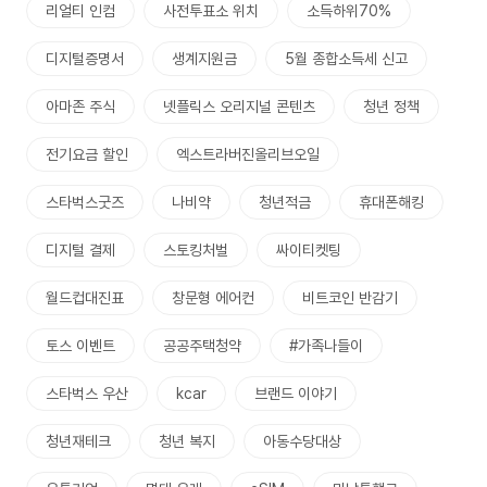
리얼티 인컴
사전투표소 위치
소득하위70%
디지털증명서
생계지원금
5월 종합소득세 신고
아마존 주식
넷플릭스 오리지널 콘텐츠
청년 정책
전기요금 할인
엑스트라버진올리브오일
스타벅스굿즈
나비약
청년적금
휴대폰해킹
디지털 결제
스토킹처벌
싸이티켓팅
월드컵대진표
창문형 에어컨
비트코인 반감기
토스 이벤트
공공주택청약
#가족나들이
스타벅스 우산
kcar
브랜드 이야기
청년재테크
청년 복지
아동수당대상