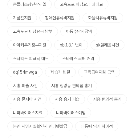
홈플러스장난감세일
고속도로 미납요금 과태료
기름값지원
장애인유류비지원
화물차유류비지원
고속도로 미납요금 납부
아동수당지급액
아이키우기정부지원
nb.1.8.1 변이
sk텔레콤사건
스타벅스 피크닉 매트
스타벅스 써머 캐리
dq154mwga
제습기 렌탈
교육급여지원 금액
시흥 피습 사건
시흥 정왕동 편의점 흉기
시흥 묻지마 사건
시흥 흉기 피습
시흥 편의점 흉기
니파바이러스치료
니파바이러스예방
본인 서명사실확인서 인터넷발급
대통령 임기 차이점