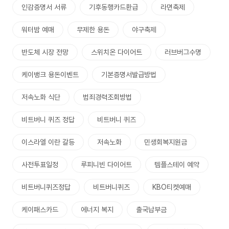
인감증명서 서류
기후동행카드환급
라면축제
워터밤 예매
무제한 용돈
야구축제
반도체 시장 전망
스위치온 다이어트
러브버그수명
케이뱅크 용돈이벤트
기본증명서발급방법
저속노화 식단
범죄경력조회방법
비트버니 퀴즈 정답
비트버니 퀴즈
이스라엘 이란 갈등
저속노화
민생회복지원금
사전투표일정
루피니빈 다이어트
템플스테이 예약
비트버니퀴즈정답
비트버니퀴즈
KBO티켓예매
케이패스카드
에너지 복지
출국납부금