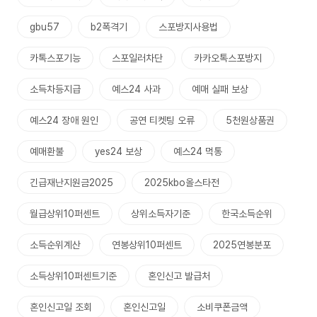
gbu57
b2폭격기
스포방지사용법
카톡스포기능
스포일러차단
카카오톡스포방지
소득차등지급
예스24 사과
예매 실패 보상
예스24 장애 원인
공연 티켓팅 오류
5천원상품권
예매환불
yes24 보상
예스24 먹통
긴급재난지원금2025
2025kbo올스타전
월급상위10퍼센트
상위소득자기준
한국소득순위
소득순위계산
연봉상위10퍼센트
2025연봉분포
소득상위10퍼센트기준
혼인신고 발급처
혼인신고일 조회
혼인신고일
소비쿠폰금액