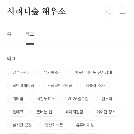
본문 바로가기
사려니숲 해우소
홈
태그
태그
정부지원금
유가보조금
에토미데이트 전자담배
청년미래적금
소상공인지원금
테슬라 주가
워터밤
사전투표소
2026월드컵
인스타
앱테크
돈버는 앱
육아지원금
에어컨 청소
실시간 금값
항산화식품
유류비지원