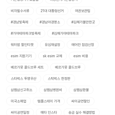
비자필수서류
21대 대통령선거
여권보관팁
#경남빛축제
#경남야경명소
#김해가볼만한곳
#가야테마파크빛축제
#김해가야테마파크
워터밤 할인티켓
유심재설정
에어컨 점검신청
esim 지원기기
sk esim 교체
esim 비용
베르가못 콜드브루 세트
베르가못 콜드브루
스타벅스 투명우산
스탁벅스 한정판
삼쩜삼신고취소
삼쩜삼병원비
삼쩜삼환불
미국소매업
템플스테이 가격
싸이공연할인
싸이공연일정
메타 인스타
송금 실수 해결방법