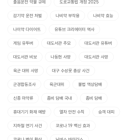
졸음운전 약물 규제
도로교통법 개정 2025
감기약 운전 처벌
나비약 부작용
나비약 효능
나이약 다이어트
유튜브 크리에이터 역사
게임 유투버
대도서관 추모
대도서관 유튜버
대도서관 비보
나동현 사망
대도서관 사망
육군 대위 사망
대구 수성못 총상 사건
군경합동조사
육군대위
불법 액상담배
신종 마약류
좀비 담배 국내
좀비 담배
휴대기기 화재 예방
열차 안전 수칙
승객 대피
지하철 연기 사건
코로나 19 백신 효과
코로나 변이 확산
님버스 바이러스