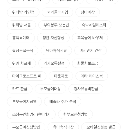
워터밤 라인업
코카콜라기업
장마예상
워터밤 서울
부의봉투 쓰는법
숙박세일페스타
흠뻑쇼예매
청년 자산형성
교육급여 바우처
혈당조절음식
육아휴직서류
미세먼지 건강
위염 치료제
카카오톡설정
화물차보조금
마이크로소프트 AI
마운자로
메타 페이스북
카드 환급
부모급여대상
경차유류비환급
부모급여지급액
테슬라 주가 분석
소상공인희망리턴패키지
한부모신청방법
부모급여신청방법
육아휴직대상
모바일신분증 발급