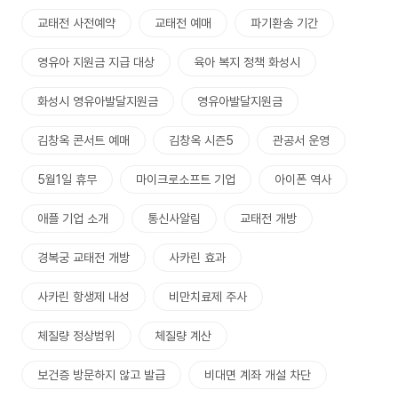
교태전 사전예약
교태전 예매
파기환송 기간
영유아 지원금 지급 대상
육아 복지 정책 화성시
화성시 영유아발달지원금
영유아발달지원금
김창옥 콘서트 예매
김창옥 시즌5
관공서 운영
5월1일 휴무
마이크로소프트 기업
아이폰 역사
애플 기업 소개
통신사알림
교태전 개방
경복궁 교태전 개방
사카린 효과
사카린 항생제 내성
비만치료제 주사
체질량 정상범위
체질량 계산
보건증 방문하지 않고 발급
비대면 계좌 개설 차단