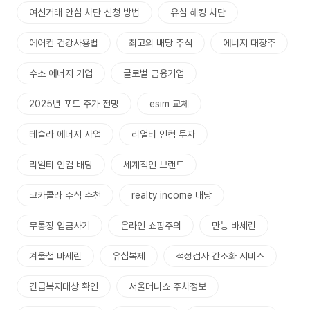
여신거래 안심 차단 신청 방법
유심 해킹 차단
에어컨 건강사용법
최고의 배당 주식
에너지 대장주
수소 에너지 기업
글로벌 금융기업
2025년 포드 주가 전망
esim 교체
테슬라 에너지 사업
리얼티 인컴 투자
리얼티 인컴 배당
세계적인 브랜드
코카콜라 주식 추천
realty income 배당
무통장 입금사기
온라인 쇼핑주의
만능 바세린
겨울철 바세린
유심복제
적성검사 간소화 서비스
긴급복지대상 확인
서울머니쇼 주차정보