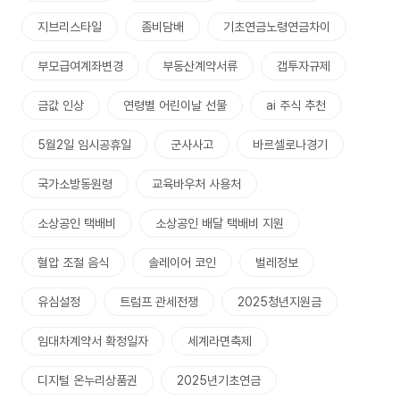
지브리스타일
좀비담배
기초연금노령연금차이
부모급여계좌변경
부동산계약서류
갭투자규제
금값 인상
연령별 어린이날 선물
ai 주식 추천
5월2일 임시공휴일
군사사고
바르셀로나경기
국가소방동원령
교육바우처 사용처
소상공인 택배비
소상공인 배달 택배비 지원
혈압 조절 음식
솔레이어 코인
벌레정보
유심설정
트럼프 관세전쟁
2025청년지원금
임대차계약서 확정일자
세계라면축제
디지털 온누리상품권
2025년기초연금