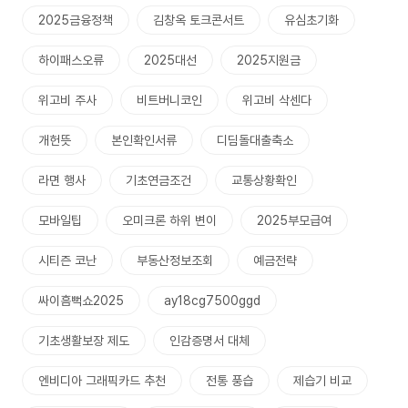
2025금융정책
김창옥 토크콘서트
유심초기화
하이패스오류
2025대선
2025지원금
위고비 주사
비트버니코인
위고비 삭센다
개헌뜻
본인확인서류
디딤돌대출축소
라면 행사
기초연금조건
교통상황확인
모바일팁
오미크론 하위 변이
2025부모급여
시티즌 코난
부동산정보조회
예금전략
싸이흠뻑쇼2025
ay18cg7500ggd
기초생활보장 제도
인감증명서 대체
엔비디아 그래픽카드 추천
전통 풍습
제습기 비교