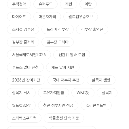
주택청약
슈퍼푸드
개헌
이란
다이어트
마운자가격
월드컵우승호보
소지섭 김부장
드라마 김부장
김부장 출연진
김부장 줄거리
김부장 드라마
서울국제도서전2026
선관위 알바 모집
투표소 알바 신청
개표 알바 지원
2026년 장마기간
국내 저수지 추천
살목지 캠핑
살목지 낚시
고유가지원금
WBC뜻
살목지
월드컵32강
청년 정부지원 적금
실리콘푸드백
스타벅스푸드백
약물운전 단속 기준