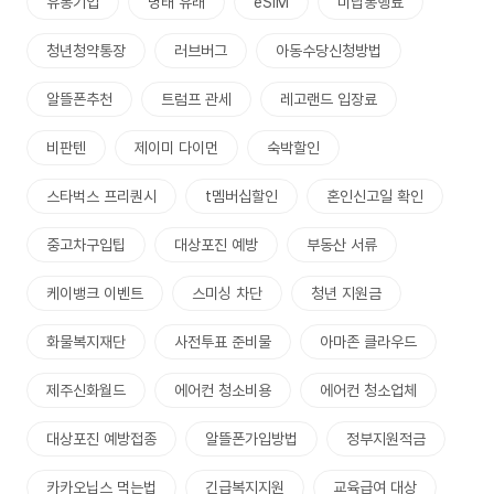
유통기업
명태 유래
eSIM
미납통행료
청년청약통장
러브버그
아동수당신청방법
알뜰폰추천
트럼프 관세
레고랜드 입장료
비판텐
제이미 다이먼
숙박할인
스타벅스 프리퀀시
t멤버십할인
혼인신고일 확인
중고차구입팁
대상포진 예방
부동산 서류
케이뱅크 이벤트
스미싱 차단
청년 지원금
화물복지재단
사전투표 준비물
아마존 클라우드
제주신화월드
에어컨 청소비용
에어컨 청소업체
대상포진 예방접종
알뜰폰가입방법
정부지원적금
카카오닙스 먹는법
긴급복지지원
교육급여 대상