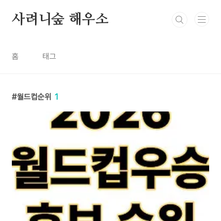
본문 바로가기
사려니숲 해우소
홈
태그
월드컵순위
1