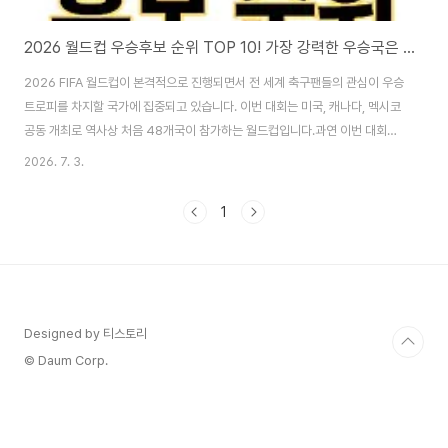
2026 월드컵 우승후보 순위 TOP 10! 가장 강력한 우승국은 어디일까?
2026 FIFA 월드컵이 본격적으로 진행되면서 전 세계 축구팬들의 관심이 우승
트로피를 차지할 국가에 집중되고 있습니다. 이번 대회는 미국, 캐나다, 멕시코
공동 개최로 역사상 처음 48개국이 참가하는 월드컵입니다.과연 이번 대회에
서 가장 강력한 우승후보는 누구일까요? 해외 베팅업체 전망, FIFA 랭킹, 최근
2026. 7. 3.
경기력, 선수 구성 등을 종합해 2026 월드컵 우승후보 순위를 정리했습니
다.2026 월드컵 우승후보 순위1위 아르헨티나 ⭐⭐⭐⭐⭐2022 카타르 월드
1
컵 우승팀답게 여전히 가장 강력한 우승 후보입니다.강점탄탄한 조직력안정적
인 수비세계 최고 수준의 미드필더토너먼트 경험 풍부최근 남미 예선에서도 꾸
준한 경기력을 보여주며 우승 가능성을 가장 높게 평가받고 있습니다.우승 가
능성★★★★★2위 프랑스 ⭐⭐..
Designed by 티스토리
© Daum Corp.