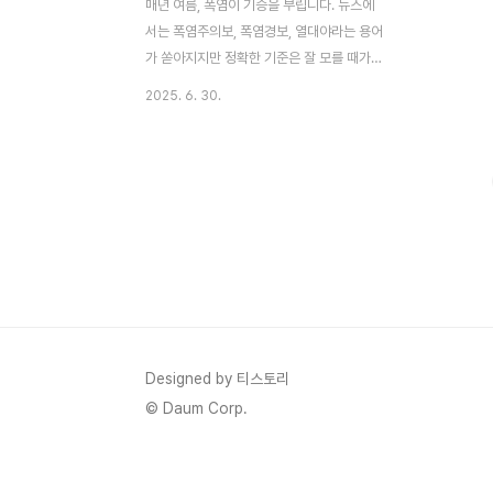
매년 여름, 폭염이 기승을 부립니다. 뉴스에
서는 폭염주의보, 폭염경보, 열대야라는 용어
가 쏟아지지만 정확한 기준은 잘 모를 때가
많죠.이번 글에서는 폭염주의보, 폭염경보,
2025. 6. 30.
열대야의 기준과 차이점, 그리고 폭염 시 건
강관리 요령까지 정리해드립니다. 🌡️폭염주
의보란?폭염주의보는 하루 최고기온이 33도
이상인 날이 이틀 이상 지속될 것으로 예상될
때 발령됩니다.🔸기준: 33도 이상🔸지속기
간: 2일 이상 예상🔸목적: 건강 취약계층(노
인, 어린이 등)의 온열질환 예방예보 시 "폭염
주의보가 내려졌습니다"라는 뉴스가 들리면
야외 활동은 최소화하세요.🔥폭염경보란?폭
염경보는 하루 최고기온이 35도 이상인 날이
이틀 이상 지속될 것으로 예상될 때 발령됩니
Designed by 티스토리
다.즉, 폭염주의보보다 한 단계 더 심각한 상
© Daum Corp.
황입니다.🔸..