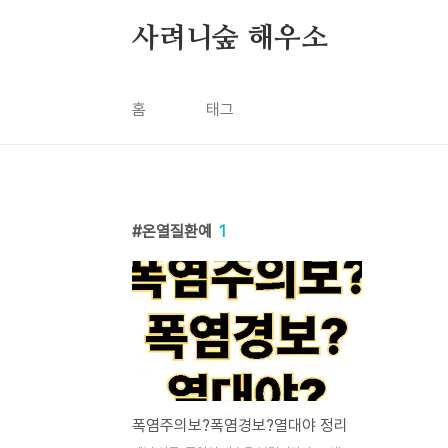
본문 바로가기
사려니숲 해우소
홈
태그
온열질환예
1
폭염주의보?폭염경보?열대야 정리