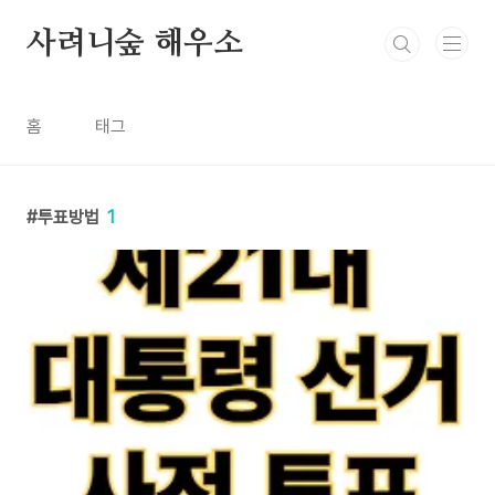
본문 바로가기
사려니숲 해우소
홈
태그
투표방법
1