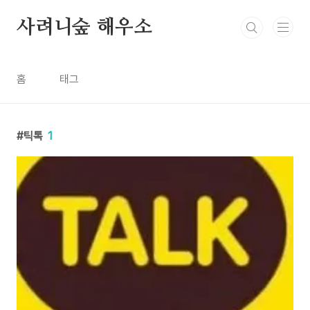
본문 바로가기
사려니숲 해우소
홈
태그
틱톡
1