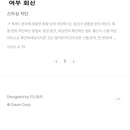
스미싱 차단
📌 목차1. 문자에 포함된 특정 단어 차단하기2. 링크가 포함된 문자 차단3. 특
정 번호 차단하는 방법4. 받은 링크, 피싱인지 확인하는 법5. 통신사 스팸 차단
서비스도 확인하세요시티즌 코난 앱이란?지긋지긋한 스팸 문자, 한 번에 싹 차
단하는 꿀팁!매일같이 아침부터 저녁까지 끊임없이 울리는 스팸 문자. 광고부
2025. 4. 15.
터 투자, 대출, 심지어 피싱까지... 차단해도 계속 새로운 번호로 오는 문자들 때
문에 고생 많으셨죠? 저도 그랬는데요, 휴대폰에 간단한 설정만 해도 이 스팸
1
문자, 90% 이상은 차단할 수 있습니다. 지금부터 알려드릴 방법만 따라 해보
세요. 시티즌 코난 설치하기 👆 1. 문자에 포함된 특정 단어 차단하기- 문자 앱
실행 → 오른쪽 상단 점 세 개 클릭 → 설정- 스팸 및 차단 번호 관리 ..
Designed by 티스토리
© Daum Corp.