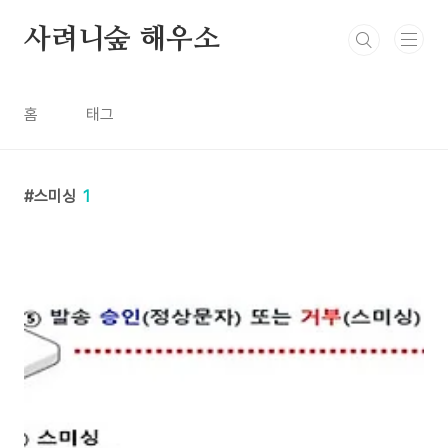
본문 바로가기
사려니숲 해우소
홈
태그
스미싱
1