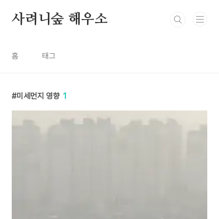
본문 바로가기
사려니숲 해우소
홈
태그
미세먼지 영향
1