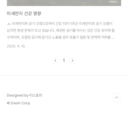
미세먼지 건강 영향
🌫️ 미세먼지와 공기 오염으로부터 건강 지키기최근 미세먼지와 공기 오염이
심각한 환경 문제가 되고 있습니다. 깨끗한 공기를 마시는 것은 건강 유지에 필
수적이며, 오염된 공기에 장기간 노출될 경우 호흡기 질환 및 면역력 저하를 초
래할 수 있습니다.📌 미세먼지가 우리 몸에 미치는 영향미세먼지는 크기가 매
2025. 4. 10.
우 작아 코와 기관지를 통해 폐까지 들어갈 수 있으며, 장기간 노출되면 **호흡
기 질환, 심혈관 질환, 면역력 저하, 피부 트러블** 등을 유발할 수 있습니다.📌
1
미세먼지로부터 건강을 지키는 생활 습관1. 실외 활동을 조절하자미세먼지 농
도가 높은 날에는 **외출을 자제**하고, 특히 노약자와 어린이는 실내에서 머
무는 것이 좋습니다.외출이 불가피할 경우, **KF94 마스크**를 착용하여 미
세먼지 흡입을 ..
Designed by 티스토리
© Daum Corp.