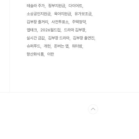
테슬라 주가
정부지원금
다이어트
소상공인지원금
육아지원금
유가보조금
김부장 줄거리
사전투표소
주택청약
앱테크
2026월드컵
드라마 김부장
실시간 금값
김부장 드라마
김부장 출연진
슈퍼푸드
개헌
돈버는 앱
워터밤
항산화식품
이란