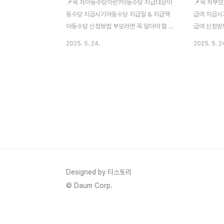
📌목 차아동수당이란?아동수당 지급대상아
📌목 차부
동수당 지급시기아동수당 지급일 & 지급액
급여 지급시
아동수당 신청방법 부모라면 꼭 알아야 할 아
급여 신청방
동수당 정보!언제, 어떻게 신청하고 받는지
2025년에도
2025. 5. 24.
2025. 5. 2
쉽게 정리했어요. 우리 아이 혜택 꼭 챙기세
인 부모급여
요.매달 정기적으로 지급되는 아동수당은 양
급여 대상인
육에 실질적인 도움이 되며, 간단한 신청만으
신청 타이밍이
로 혜택을 받을 수 있습니다. 아동수당 신청
액까지 챙기세
하기 👆 아동수당이란?아동수당은 아동의 건
급여란?부모급
강한 성장과 복지 증진을 위해 만 8세 미만
접 양육하는
(만 7세까지) 아동에게 매월 일정 금액을 현
현금 또는 
금으로 지급하는 국가 복지 제도입니
니다.2023
다.2018년 9월 처음 시행된 이후, 소득·재산
아수당을 확
에 관계없이 일정 연령 이하의 아동이면 누구
따른 경제적
나 받을 수 있는 보편적 복지 혜택으로 자리
·양육 지원 
Designed by 티스토리
잡았습니다.▲ 출처:복지로 캡쳐아동수당 지
로 캡쳐부모
© Daum Corp.
급대상2025년 기준, 아..
는 만 0세 및 