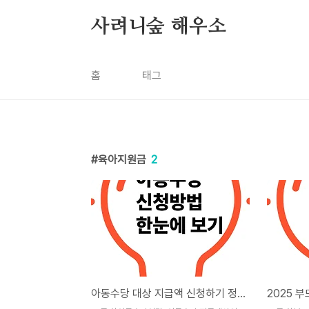
본문 바로가기
사려니숲 해우소
홈
태그
육아지원금
2
아동수당 대상 지급액 신청하기 정리