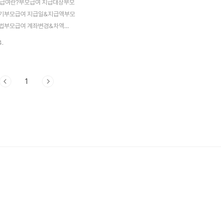
모급여란?부모급여 지급대상부모
기부모급여 지급일&지급액부모
법부모급여 계좌변경&차액
 정부의 출산 장려 정책 중 하나
4.
 제도가 지속되고 있습니다.부모
데도 못 받는다고요?계좌정보와
 관건! 지금 정확한 정보로 차
1
요. 부모급여 신청하기 👆 부모
여란, 만 0세~1세 아동을 직
 부모(양육자)에게 정부가 매달
보육료 형태로 지급하는 지원금입
년부터 시행된 이 제도는 기존 영
대 개편한 것으로, 출산과 양육에
 부담을 줄이기 위한 정부의 출산
정책 중 하나입니다.▲ 출처:복지
급여 지급대상2025년 부모급여
만 1세 ..