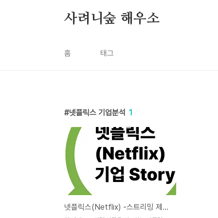
본문 바로가기
사려니숲 해우소
홈
태그
넷플릭스 기업분석
1
넷플릭스(Netflix) -스트리밍 제국의 Story