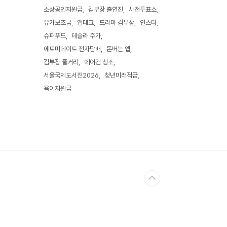
소상공인지원금
김부장 출연진
사전투표소
유가보조금
앱테크
드라마 김부장
인스타
슈퍼푸드
테슬라 주가
에토미데이트 전자담배
돈버는 앱
김부장 줄거리
에어컨 청소
서울국제도서전2026
청년미래적금
육아지원금