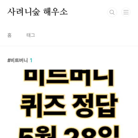
본문 바로가기
사려니숲 해우소
홈
태그
비트버니
1