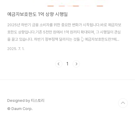
예금자보호한도 1억 상향 시행일
2025년 하반기 금융 소비자를 위한 중요한 변화가 시작됩니다.바로 예금자보
호한도 상향입니다.기존 5천만 원에서 1억 원까지 확대되며, 그 시행일이 관심
을 끌고 있습니다. 하반기 정부정책 달라지는 것들 👆 예금자보호한도란?예금
자보호한도는 금융기관이 파산했을 경우,예금보험공사가 예금자에게 돌려주
2025. 7. 1.
는 보장 금액을 말합니다.보장 대상: 은행, 저축은행, 보험사, 증권사, 종금사 등
보장 범위: 1인당 1금융기관 기준 원금+이자 포함기존 보장 금액: 5천만 원 한
1
도즉, 만약 A은행에 1억을 예치했다가 파산할 경우,현재 기준에서는 5천만 원
+ 이자 일부만 보장됩니다.예금자보호한도 1억 원 상향, 왜 중요한가?최근 고
금리 시대가 도래하면서,1억 이상을 예치하는 소비자가 많아졌습니다.이에 따
라 예금자보호 수준도..
Designed by 티스토리
© Daum Corp.