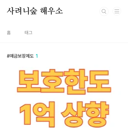
본문 바로가기
사려니숲 해우소
홈
태그
예금보장제도
1