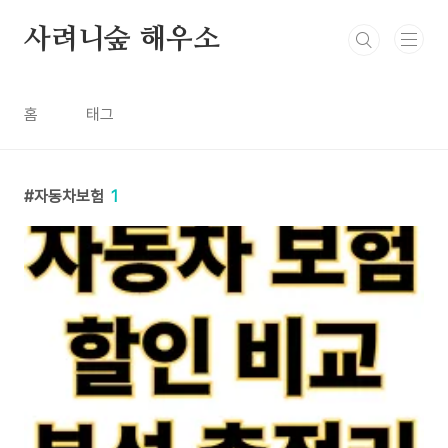
본문 바로가기
사려니숲 해우소
홈
태그
자동차보험
1