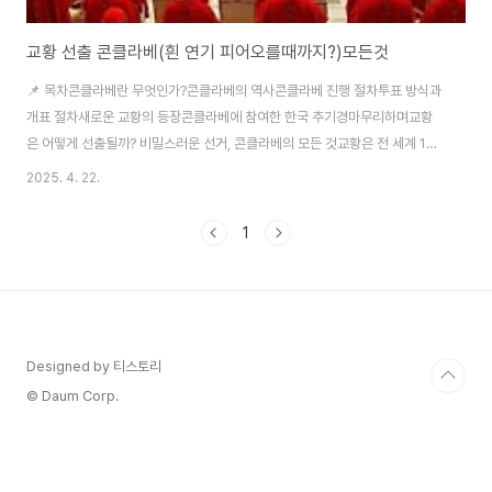
교황 선출 콘클라베(흰 연기 피어오를때까지?)모든것
📌 목차콘클라베란 무엇인가?콘클라베의 역사콘클라베 진행 절차투표 방식과
개표 절차새로운 교황의 등장콘클라베에 참여한 한국 추기경마무리하며교황
은 어떻게 선출될까? 비밀스러운 선거, 콘클라베의 모든 것교황은 전 세계 13
억 명 이상의 가톨릭 신자를 이끄는 영적 지도자입니다. 그런데 이 엄청난 위치
2025. 4. 22.
에 오르는 '교황'은 어떻게 선출될까요? 바로 콘클라베(Conclave)라는 아주
특별하고 비밀스러운 선거 과정을 거쳐 선출됩니다.이 글에서는 ‘콘클라베’의
1
어원부터 선출 방식, 역사적인 사례까지 자세히 알아보도록 하겠습니다.콘클라
베란 무엇인가?‘콘클라베’는 라틴어 'cum clave(쿰 클라비에)'에서 유래된 말
로, ‘함께(cum)’와 ‘열쇠(clavis)’의 합성어입니다. 이는 교황 선출을 위해 외
부와 완전히 ..
Designed by 티스토리
© Daum Corp.