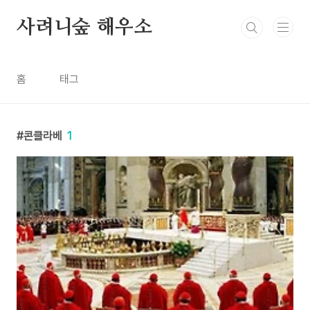
본문 바로가기
사려니숲 해우소
홈
태그
콘클라베
1