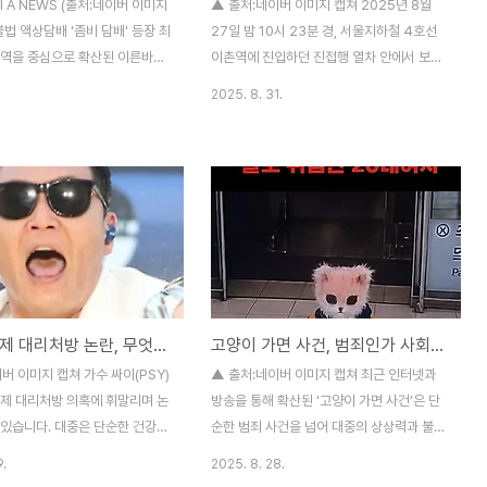
el A NEWS (출처:네이버 이미지
▲ 출처:네이버 이미지 캡쳐 2025년 8월
불법 액상담배 '좀비 담배' 등장 최
27일 밤 10시 23분 경, 서울지하철 4호선
지역을 중심으로 확산된 이른바
이촌역에 진입하던 진접행 열차 안에서 보조
’ 국내에서도 적발되면서 사회적
배터리 발화로 연기 발생 사건이 발생했습니
2025. 8. 31.
고 있다.좀비 담배는 전자담배 액
다. 이로 인해 100명 이상의 승객이 신속히
취제 성분 ‘에토미데이트
하차해 대피했으며, 승객들의 침착한 대응으
te)’를 불법 혼합해 만든 제품으로,
로 큰 피해 없이 사고는 마무리되었습니다.연
용자가 비틀거리며 괴성을 지르는
기의 시작은 어디서? 사고 원인과 즉각 대응
유사한 행동을 보이는 것이 특징이
조사에 따르면, 연기는 외국인 승객이 소지한
 제조, 판매 일당 검거 서울경찰
보조배터리에서 발생했으며, 열차 내 소화기
대는 최근 에토미데이트 성분이
가 설치되어 있어 승객들이 즉시 초기 진압에
 액상담배 카트리지를 제조·판매
나섰습니다. 이후 서울교통공사는 승객을 모
명을 검거했다고 밝혔다. 이들은
두 하차시키고 안전을 위해 열차를 차고지로
싸이 수면제 대리처방 논란, 무엇이 사실인가
고양이 가면 사건, 범죄인가 사회적 메세지인가
취제를 밀반입하거나 불법 유통
회송했습니다.왜 이런 사고가 일어났을까?
확보한 뒤 전자담배 액상에 혼합해
주의해야 할 요소들- 보조배터리 관리 부주
버 이미지 캡쳐 가수 싸이(PSY)
▲ 출처:네이버 이미지 캡쳐 최근 인터넷과
로 조사됐다. 경찰 관계자는 “일
의: 과충전, 열 과부하, 품질 불량 등으로 인한
면제 대리처방 의혹에 휘말리며 논
방송을 통해 확산된 ‘고양이 가면 사건’은 단
불안정한..
 있습니다. 대중은 단순한 건강
순한 범죄 사건을 넘어 대중의 상상력과 불안
지, 아니면 불법 행위인지 궁금해
을 자극하며 사회적 파장까지 불러일으켰습
9.
2025. 8. 28.
 기사에서는 현재까지 확인된 사실
니다. 범인이 착용한 고양이 모양 가면은 상