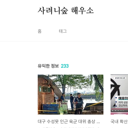
본문 바로가기
사려니숲 해우소
홈
태그
유익한 정보
233
대구 수성못 인근 육군 대위 총상 사망…군·경 수사 착수