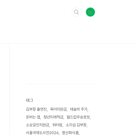
태그
김부장 출연진
육아지원금
테슬라 주가
돈버는 앱
청년미래적금
월드컵우승호보
소상공인지원금
워터밤
소지섭 김부장
서울국제도서전2026
항산화식품