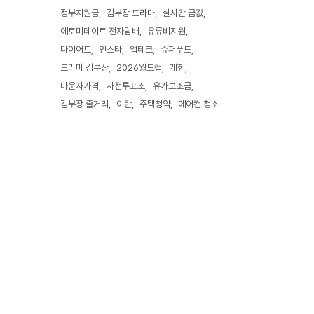
정부지원금
김부장 드라마
실시간 금값
에토미데이트 전자담배
유류비지원
다이어트
인스타
앱테크
슈퍼푸드
드라마 김부장
2026월드컵
개헌
마운자가격
사전투표소
유가보조금
김부장 줄거리
이란
주택청약
에어컨 청소