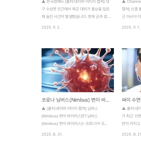
▲ 한국경제tv (출처:네이버 이미지 캡쳐) 대
▲ Chann
구 수성못 인근에서 육군 대위가 총상을 입은
캡쳐) 신종 
채 숨진 사건이 발생했습니다. 현재 군과 경
근 아시아 
찰이 합동으로 경위를 조사 중이며, 사건은
‘좀비 담배
2025. 9. 2.
2025. 9. 1.
지역 사회에 큰 충격을 주고 있습니다.사건
우려가 커지
발생 개요- 일시: 2025년 9월 2일 오전 6시
상에 전신마
29분- 장소: 대구 수성구 수성못 상화동산
(Etomida
화장실 뒤편- 발견자: 산책 중이던 시민- 피
흡입 시 사
해자: 육군 직할부대 소속 대위(30대) 발견
등 좀비와 
당시 대위는 머리 부위에 총상을 입은 상태였
다.결찰 불법
으며, 옆에는 군용 소총(K2 추정)이 놓여 있
청 광역수사
었습니다. 사복 차림이었던 것으로 알려졌습
들어간 불법
니다.군,경의 조사 상황 경찰은 현장에서 범
한 조직 10
코로나 님버스(Nimbus) 변이 바이러스 확산 현황과 특징
죄 혐의점은 없는 것으로 보고 있으며, 군 당
해외에서 마
국과 함께- 총기 반출 경위- 사망 원인- 정확
망을 통해 
▲ (출처:네이버 이미지 캡쳐) 님버스
▲ 출처:네이
한 사건 정황 을 집중 조사하고 ..
판매한 것으
(Nimbus) 변이 바이러스란? 님버스
가 최근 수
반 담배..
(Nimbus) 변이 바이러스는 코로나19 오미
란이 커지고
크론(Omicron) 계열의 하위 변종 중 하나
관리 문제인
2025. 8. 31.
2025. 8. 2
로, 공식 명칭은 NB.1.8.1입니다. 2025년 상
합니다. 본