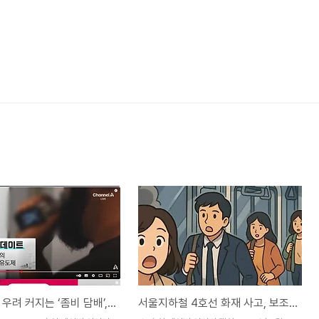
국내 확산 우려 커지는 ‘좀비 담배’, 경찰 대규모 단속 돌입
서울지하철 4호선 화재 사고, 보조배터리에서 연기…100명 넘게 대피