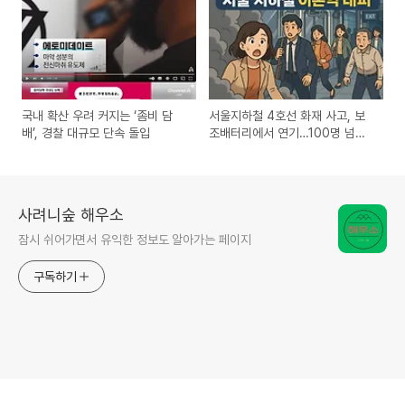
국내 확산 우려 커지는 ‘좀비 담
서울지하철 4호선 화재 사고, 보
배’, 경찰 대규모 단속 돌입
조배터리에서 연기…100명 넘게
대피
사려니숲 해우소
잠시 쉬어가면서 유익한 정보도 알아가는 페이지
구독하기