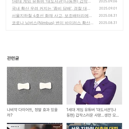
1세대 게임 유튜버 ‘대도서관’(나동현) 갑작스
2025.09.06
러운 사망…생전 모습과 추모의 물결
국내 확산 우려 커지는 ‘좀비 담배’, 경찰 대규
(1)
2025.09.01
모 단속 돌입
서울지하철 4호선 화재 사고, 보조배터리에서
(1)
2025.08.31
연기…100명 넘게 대피
코로나 님버스(Nimbus) 변이 바이러스 확산
(1)
2025.08.31
현황과 특징
(0)
관련글
나비약 다이어트, 정말 효과 있을
1세대 게임 유튜버 ‘대도서관’(나
까?
동현) 갑작스러운 사망…생전 모습
과 추모의 물결