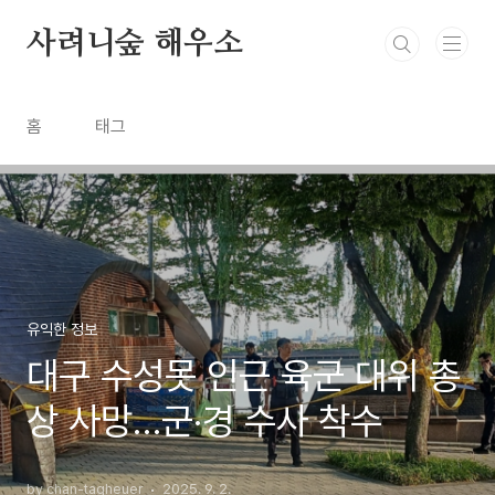
본문 바로가기
사려니숲 해우소
홈
태그
유익한 정보
대구 수성못 인근 육군 대위 총
상 사망…군·경 수사 착수
by chan-tagheuer
2025. 9. 2.