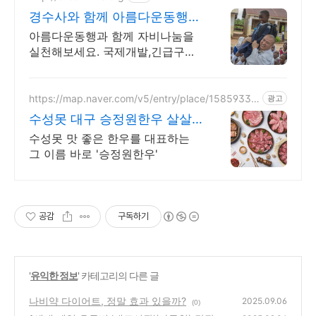
경수사와 함께 아름다운동행
대한불교조계종 설립 모금기관
아름다운동행과 함께 자비나눔을
실천해보세요. 국제개발,긴급구호,
사회복지,NGO
https://map.naver.com/v5/entry/place/15859338
광고
94
수성못 대구 승정원한우 살살
녹는 한우를 느껴보세요!
수성못 맛 좋은 한우를 대표하는
그 이름 바로 '승정원한우'
공감
구독하기
'
유익한 정보
' 카테고리의 다른 글
나비약 다이어트, 정말 효과 있을까?
2025.09.06
(0)