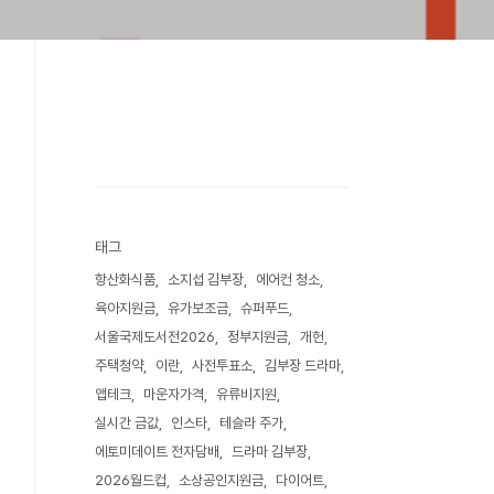
태그
항산화식품
소지섭 김부장
에어컨 청소
육아지원금
유가보조금
슈퍼푸드
서울국제도서전2026
정부지원금
개헌
주택청약
이란
사전투표소
김부장 드라마
앱테크
마운자가격
유류비지원
실시간 금값
인스타
테슬라 주가
에토미데이트 전자담배
드라마 김부장
2026월드컵
소상공인지원금
다이어트