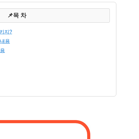
📌목 차
키지?
 내용
내용