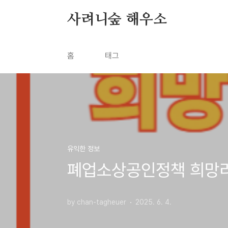
본문 바로가기
사려니숲 해우소
홈
태그
유익한 정보
폐업소상공인정책 희망
by chan-tagheuer
2025. 6. 4.