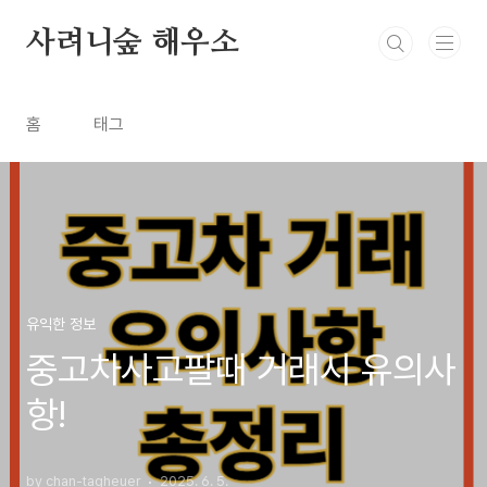
본문 바로가기
사려니숲 해우소
홈
태그
유익한 정보
중고차사고팔때 거래시 유의사
항!
by chan-tagheuer
2025. 6. 5.