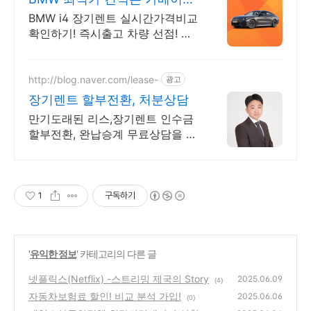
BMW 특가차량 무료견적
BMW i4 장기렌트 실시간가격비교
확인하기! 즉시출고 차량 선점! 특
가차종! 수입차 최대 할인 견적! 온
라인계약! 최적가 프로모션 차량
빠른출고 선점하세요.
http://blog.naver.com/lease-
광고
장기렌트 할부전환, 처분상담
만기도래된 리스,장기렌트 인수금
할부전환, 완납승계 무료상담을 통
해 고민해결하세요
1
구독하기
'
유익한 정보
' 카테고리의 다른 글
넷플릭스(Netflix) -스트리밍 제국의 Story
2025.06.09
(4)
자동차보험료 할인! 비교 분석 가입!
2025.06.06
(0)