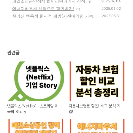
폐업소상공인정책 희망리턴패키지 신청
2025.06.04
(3)
에너지바우처 신청으로 할인받기!
2025.06.02
(1)
한라산 백록샘 한시적 개방(사전예약만 가능!)
2025.05.31
(1)
관련글
넷플릭스(Netflix) -스트리밍 제
자동차보험료 할인! 비교 분석 가
국의 Story
입!