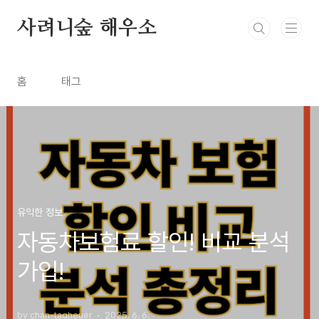
본문 바로가기
사려니숲 해우소
홈
태그
유익한 정보
자동차보험료 할인! 비교 분석
가입!
by chan-tagheuer
2025. 6. 6.