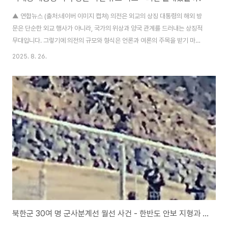
▲ 연합뉴스 (출처:네이버 이미지 캡쳐) 의전은 외교의 상징 대통령의 해외 방
문은 단순한 외교 행사가 아니라, 국가의 위상과 양국 관계를 드러내는 상징적
무대입니다. 그렇기에 의전의 규모와 형식은 언론과 여론의 주목을 받기 마련
이죠. 최근 이재명 대통령의 미국 방문을 두고 “의전이 과거보다 축소됐다”는
2025. 8. 26.
주장과 “정상적 수준”이라는 반론이 맞서고 있습니다. 그렇다면 실제로 어떤
차이가 있었을까요?이재명 대통령 미국 방문 의전숙소 문제: 블레어하우스(백
악관 공식 영빈관)가 아닌 호텔 숙박 → 일부에서 ‘홀대론’ 제기공항 영접: 부의
전장·군 대령급 인사가 영접화동·군악대 부재: 일부 네티즌은 “예전처럼 화동과
군악대가 없었다”고 지적그러나 이는 모든 경우의 수가 동일하지 않다는 점을
감안해야 합니다...
북한군 30여 명 군사분계선 월선 사건 - 한반도 안보 지형과 외교적 함의