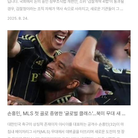
닙니다. 국회에서 논의 중인 정부조직법 개편안, 소위 ‘검찰개혁 4법’이 통과될
경우, 검찰청이라는 조직 자체가 역사 속으로 사라지고, 새로운 기관들이 그 자
리를 대신하게 되기 때문입니다. 다만, 검사가 헌법상 존재하는 직위인 만큼 ‘검
2025. 8. 24.
사’라는 직함과 역할은 유지됩니다. 결국 본질은 검찰의 권한 구조 해체와 재편
에 있습니다. ▲ 연합뉴스 (출처:네이버 이미지 캡쳐) 개혁안의 핵심 : 수사와
기소의 분리이번 개편안은 크게 두 축으로 요약됩니다.1. 검찰청 폐지2. 중대범
죄수사청(수사 담당) + 공소청(기소 담당) 신설즉, 검찰이 독점하던 수사·기소
의 결합 권한을 나누겠다는 겁니다.이는 오랫동안 제기돼온 ‘검찰권 남용’ 문
제..
손흥민, MLS 첫 골로 증명한 '글로벌 클래스'...북미 무대 새 지평을 열다
대한민국 축구의 상징적 존재이자 아시아를 대표하는 공격수 손흥민(32)이 마
침내 메이저리그 사커(MLS) 무대에서 데뷔골을 터뜨리며 새로운 도전의 첫 장