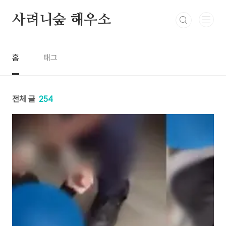
본문 바로가기
사려니숲 해우소
홈
태그
전체 글
254