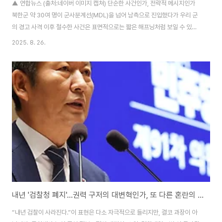
▲ 연합뉴스 (출처:네이버 이미지 캡쳐) 단순한 사건인가, 전략적 메시지인가
북한군 약 30여 명이 군사분계선(MDL)을 넘어 남측으로 진입했다가 우리 군
의 경고 사격 이후 철수한 사건은 표면적으로는 짧은 해프닝처럼 보일 수 있습
니다. 그러나 그 이면에는 남북 관계, 미중 전략 경쟁, 정전협정 체제의 불안정
2025. 8. 26.
성 등 한반도 안보 질서를 둘러싼 깊은 맥락이 깔려 있습니다. 이번 사건은 단순
히 ‘군인의 실수’로 치부하기에는 규모와 정황이 이례적입니다. 따라서 우리는
이를 정치적·외교적 차원에서 해석할 필요가 있습니다.북한의 의도 : 전술적 도
발인가, 내부 혼란의 징후인가 북한군 30여 명이 집단으로 군사분계선을 넘어
온 것은 적어도 두 가지 가능성을 시사합니다.1. 전술적 도발 최근 한미 군사훈
련과 국제사..
내년 '검찰청 폐지'...권력 구저의 대변혁인가, 또 다른 혼란의 시작인가
“내년 검찰이 사라진다.”이 표현은 다소 자극적으로 들리지만, 결코 과장이 아