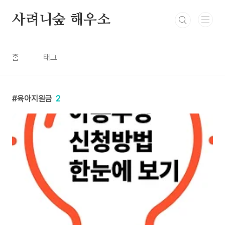
본문 바로가기
사려니숲 해우소
홈
태그
육아지원금
2