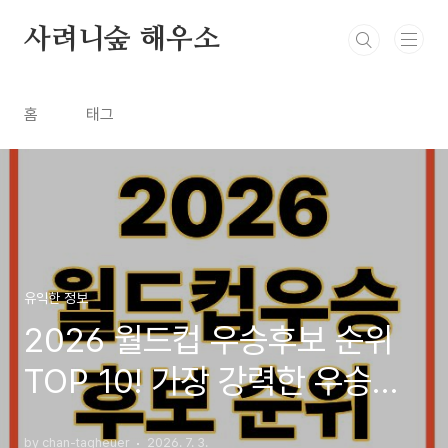
본문 바로가기
사려니숲 해우소
홈
태그
유익한 정보
2026 월드컵 우승후보 순위
TOP 10! 가장 강력한 우승국
은 어디일까?
by chan-tagheuer
2026. 7. 3.