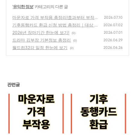
'
유익한 정보
' 카테고리의 다른 글
마운자로 가격 부작용 총정리!효과부터 부작용
2026.07.10
까지 한눈에 알아보기 (2026 최신)
기후동행카드 환급 신청 방법 총정리｜대상 조
(0)
2026.07.02
건부터 환급금 받는 방법까지
2026년 장마기간 한눈에 보기!
(0)
2026.07.01
(0)
드라마 김부장 기본정보 총정리
2026.06.29
(0)
월드컵32강 일정 한눈에 보기
2026.06.26
(0)
관련글