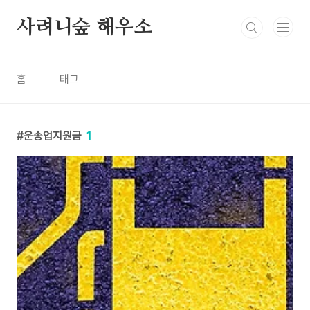
본문 바로가기
사려니숲 해우소
홈
태그
운송업지원금
1