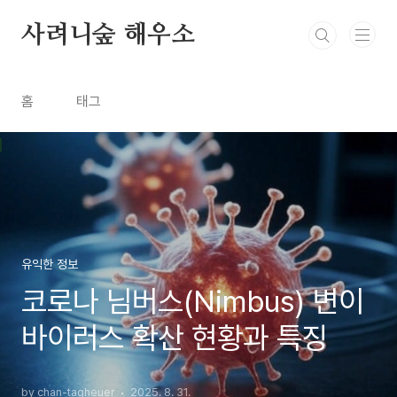
본문 바로가기
사려니숲 해우소
홈
태그
유익한 정보
코로나 님버스(Nimbus) 변이
바이러스 확산 현황과 특징
by chan-tagheuer
2025. 8. 31.