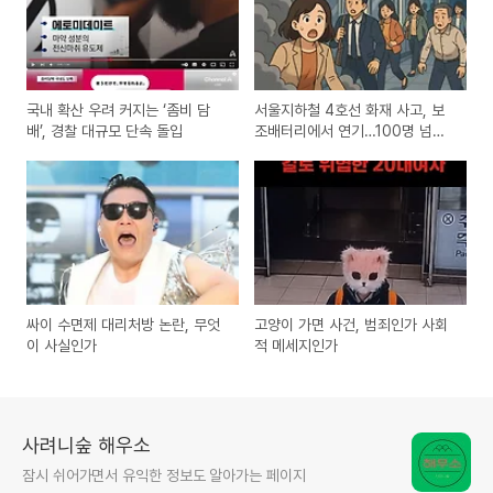
국내 확산 우려 커지는 ‘좀비 담
서울지하철 4호선 화재 사고, 보
배’, 경찰 대규모 단속 돌입
조배터리에서 연기…100명 넘게
대피
싸이 수면제 대리처방 논란, 무엇
고양이 가면 사건, 범죄인가 사회
이 사실인가
적 메세지인가
사려니숲 해우소
잠시 쉬어가면서 유익한 정보도 알아가는 페이지