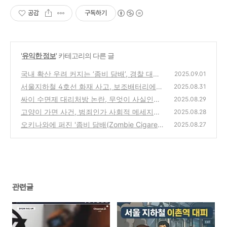
공감
구독하기
'
유익한 정보
' 카테고리의 다른 글
국내 확산 우려 커지는 ‘좀비 담배’, 경찰 대규
2025.09.01
모 단속 돌입
서울지하철 4호선 화재 사고, 보조배터리에서
(1)
2025.08.31
연기…100명 넘게 대피
싸이 수면제 대리처방 논란, 무엇이 사실인가
(1)
2025.08.29
고양이 가면 사건, 범죄인가 사회적 메세지인
(1)
2025.08.28
가
오키나와에 퍼진 '좀비 담배(Zombie Cigarett
(3)
2025.08.27
e)' - 사실과 위험성 분석
(2)
관련글