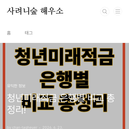
본문 바로가기
사려니숲 해우소
홈
태그
유익한 정보
청년미래적금 은행별 비교 총
정리!
by chan-tagheuer
2026. 6. 23.