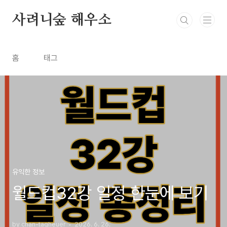
본문 바로가기
사려니숲 해우소
홈
태그
유익한 정보
월드컵32강 일정 한눈에 보기
by chan-tagheuer
2026. 6. 26.