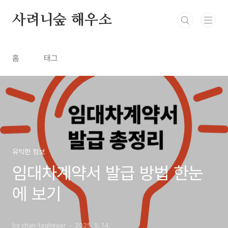
본문 바로가기
사려니숲 해우소
홈
태그
유익한 정보
임대차계약서 발급 방법 한눈
에 보기
by chan-tagheuer
2025. 5. 14.