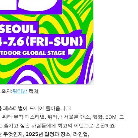
 출처:
워터밤
캡쳐
울 페스티벌
이 드디어 돌아옵니다!
터 뮤직 페스티벌, 워터밤 서울은 댄스, 힙합, EDM, 그
로 즐기고 싶은 사람들에게 최고의 이벤트로 손꼽히죠.
 무엇인지
,
2025년 일정과 장소
,
라인업
,