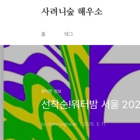
본문 바로가기
사려니숲 해우소
홈
태그
유익한 정보
선착순!워터밤 서울 202
by chan-tagheuer
2025. 5. 11.