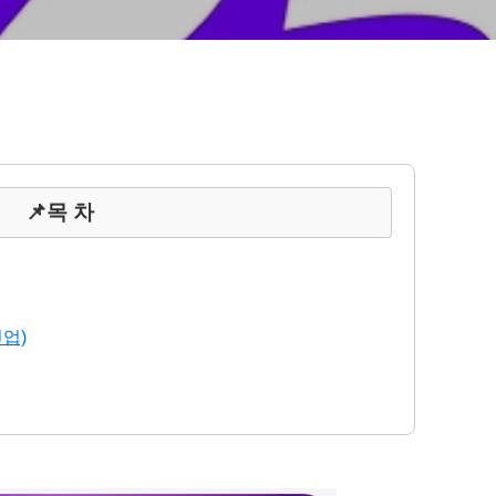
📌목 차
인업)