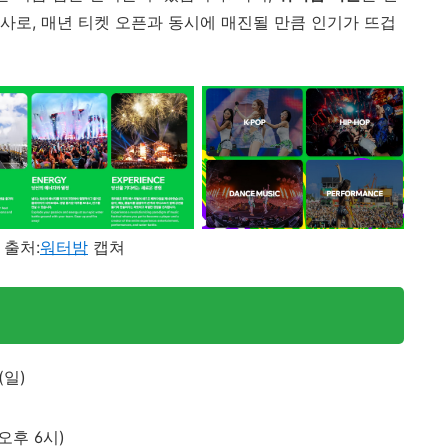
행사로, 매년 티켓 오픈과 동시에 매진될 만큼 인기가 뜨겁
 출처:
워터밤
캡쳐
(일)
 오후 6시)